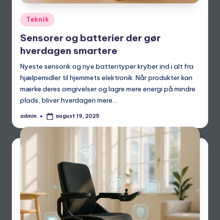
Posted
Teknik
in
Sensorer og batterier der gør
hverdagen smartere
Nyeste sensorik og nye batterityper kryber ind i alt fra
hjælpemidler til hjemmets elektronik. Når produkter kan
mærke deres omgivelser og lagre mere energi på mindre
plads, bliver hverdagen mere…
admin
august 19, 2025
Posted
by