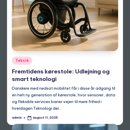
Posted
Teknik
in
Fremtidens kørestole: Udlejning og
smart teknologi
Danskere med nedsat mobilitet får i disse år adgang til
en helt ny generation af kørestole, hvor sensorer, data
og fleksible services baner vejen til mere frihed i
hverdagen.Teknologi der…
admin
august 11, 2025
Posted
by