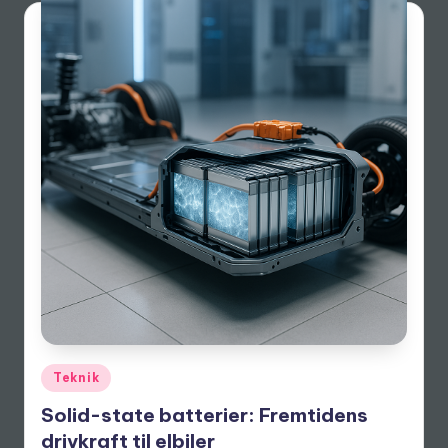
Posted
Teknik
in
Solid-state batterier: Fremtidens
drivkraft til elbiler