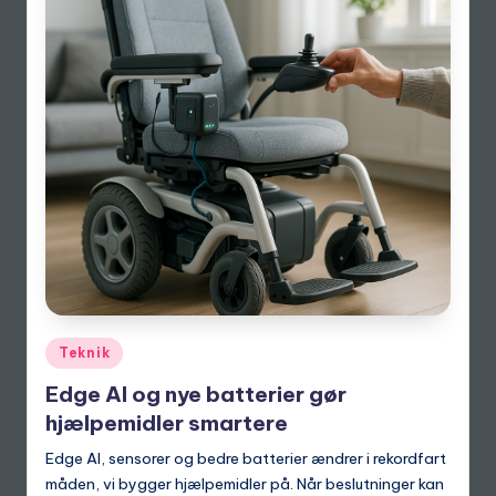
Posted
Teknik
in
Edge AI og nye batterier gør
hjælpemidler smartere
Edge AI, sensorer og bedre batterier ændrer i rekordfart
måden, vi bygger hjælpemidler på. Når beslutninger kan