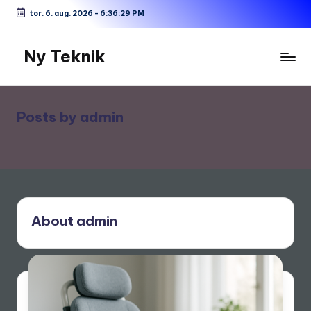
tor. 6. aug. 2026
-
6:36:30 PM
Skip
to
Ny Teknik
content
Posts by admin
About admin