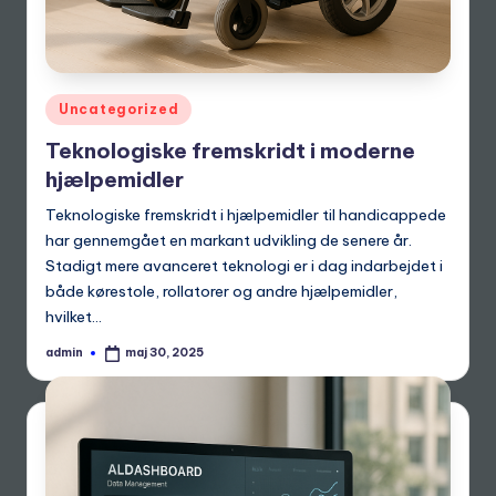
Posted
Uncategorized
in
Teknologiske fremskridt i moderne
hjælpemidler
Teknologiske fremskridt i hjælpemidler til handicappede
har gennemgået en markant udvikling de senere år.
Stadigt mere avanceret teknologi er i dag indarbejdet i
både kørestole, rollatorer og andre hjælpemidler,
hvilket…
admin
maj 30, 2025
Posted
by