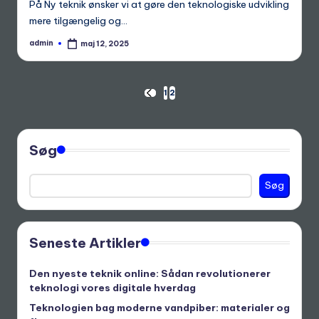
På Ny teknik ønsker vi at gøre den teknologiske udvikling
mere tilgængelig og…
admin
maj 12, 2025
Posted
by
Indlægsinddeling
1
2
PREVIOUS
PAGE
Søg
Søg
Seneste Artikler
Den nyeste teknik online: Sådan revolutionerer
teknologi vores digitale hverdag
Teknologien bag moderne vandpiber: materialer og