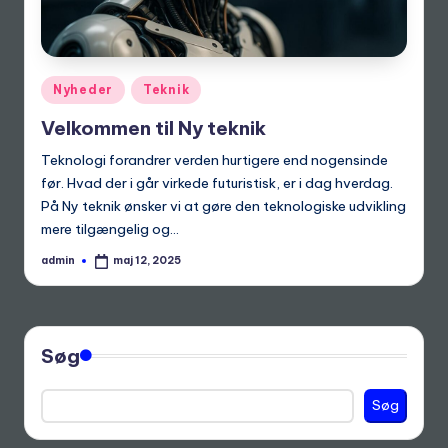
Posted
Nyheder
Teknik
in
Velkommen til Ny teknik
Teknologi forandrer verden hurtigere end nogensinde
før. Hvad der i går virkede futuristisk, er i dag hverdag.
På Ny teknik ønsker vi at gøre den teknologiske udvikling
mere tilgængelig og…
admin
maj 12, 2025
Posted
by
Søg
Søg